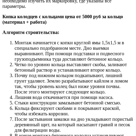
необходимо изучить их маркировку, где указаны все
параметры.
Копка колодцев с кольцами цена от 5000 руб за кольцо
(материал + работа)
Алгоритм строительства:
Монтаж начинается с копки круглой ямы 1,5х1,5 м в
специально подобранном месте. Дно выемки
выравнивают. При помощи подставки и подвесного
грузоподъемника туда доставляют бетонное кольцо.
Четко по уровню кольца выставляют скобы, заливают
бетонный раствор и устанавливают второе кольцо.
Почву под нижним кольцом подкапывают, лишний
грунт удаляют. Землю разрабатывают кайлом и ломом
так, чтобы уровень колец был ниже уровня почвы.
После этого монтируют следующее кольцо.
Лишняя вода откачивается при помощи насоса.
Стыки конструкции замазывают бетонной смесью.
Кольца фиксируют скобами и покрывают краской,
чтобы избежать коррозии.
После застывания замазки на дно укладывают пористый
деревянный щит, на который насыпают гравий и песок
для фильтрации воды.
В конце монтажа бетонного колодца устанавливают