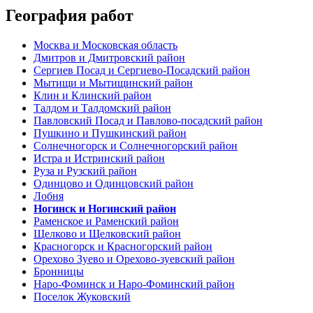
География работ
Москва и Московская область
Дмитров и Дмитровский район
Сергиев Посад и Сергиево-Посадский район
Мытищи и Мытищинский район
Клин и Клинский район
Талдом и Талдомский район
Павловский Посад и Павлово-посадский район
Пушкино и Пушкинский район
Солнечногорск и Солнечногорский район
Истра и Истринский район
Руза и Рузский район
Одинцово и Одинцовский район
Лобня
Ногинск и Ногинский район
Раменское и Раменский район
Щелково и Щелковский район
Красногорск и Красногорский район
Орехово Зуево и Орехово-зуевский район
Бронницы
Наро-Фоминск и Наро-Фоминский район
Поселок Жуковский