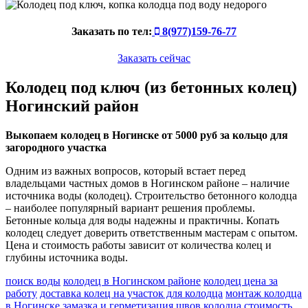
Заказать по тел:
8(977)159-76-77
Заказать сейчас
Колодец под ключ (из бетонных колец)
Ногинский район
Выкопаем колодец в Ногинске от 5000 руб за кольцо для
загородного участка
Одним из важных вопросов, который встает перед
владельцами частных домов в Ногинском районе – наличие
источника воды (колодец). Строительство бетонного колодца
– наиболее популярный вариант решения проблемы.
Бетонные кольца для воды надежны и практичны. Копать
колодец следует доверить ответственным мастерам с опытом.
Цена и стоимость работы зависит от количества колец и
глубины источника воды.
поиск воды
колодец в Ногинском районе
колодец цена за
работу
доставка колец на участок для колодца
монтаж колодца
в Ногинске
замазка и герметизация швов колодца
стоимость